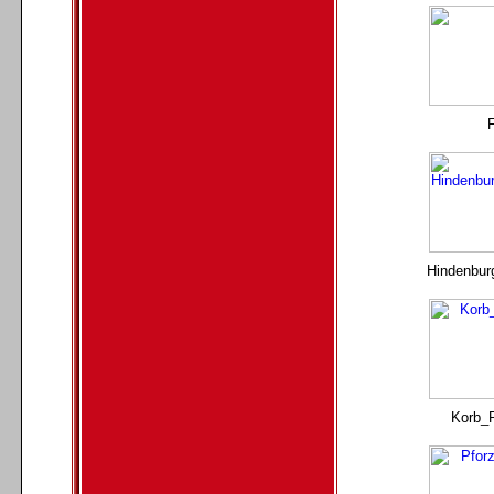
F
Hindenbur
Korb_