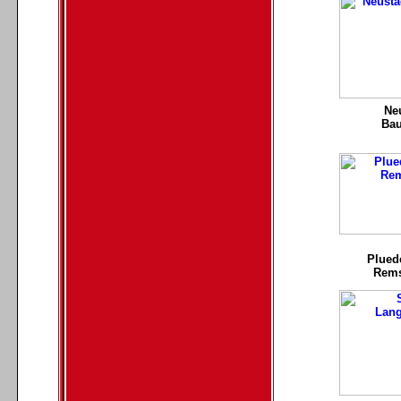
Ne
Ba
Plued
Rems