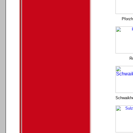
Pforzh
R
Schwaikh