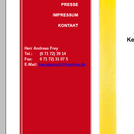
Herr Andreas Frey
Tel.:
(0 71 72) 39 14
Fax:
0 71 72) 31 07 5
E-Mail:
frey.abbruch@t-online.de