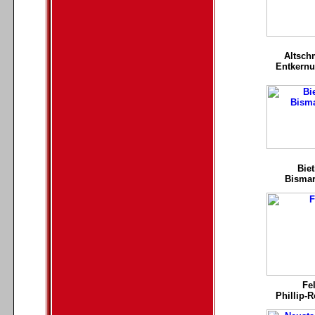
Altsch
Entkernu
Bie
Bismar
Fe
Phillip-R